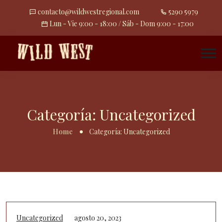
contacto@wildwestregional.com
5290 5979
Lun - Vie 9:00 - 18:00 / Sáb - Dom 9:00 - 17:00
Categoría:
Uncategorized
Home
Categoría:
Uncategorized
Uncategorized
agosto 20, 2023