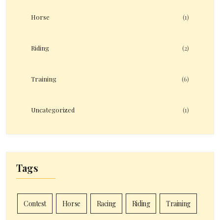
Horse
(1)
Riding
(2)
Training
(6)
Uncategorized
(1)
Tags
Contest
Horse
Racing
Riding
Training