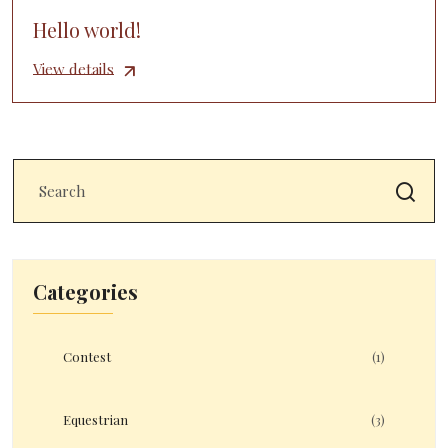
Hello world!
View details
Categories
Contest
(1)
Equestrian
(3)