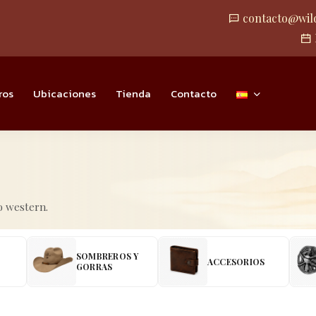
contacto@wil
ros
Ubicaciones
Tienda
Contacto
o western.
SOMBREROS Y
ACCESORIOS
GORRAS