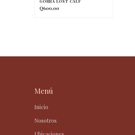
LEER MÁS
GORRA LOST CALF
Q
600.00
Menú
Inicio
Nosotros
Ubicaciones