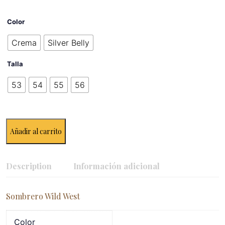
Color
Crema
Silver Belly
Talla
53
54
55
56
Añadir al carrito
Description
Información adicional
Sombrero Wild West
Color